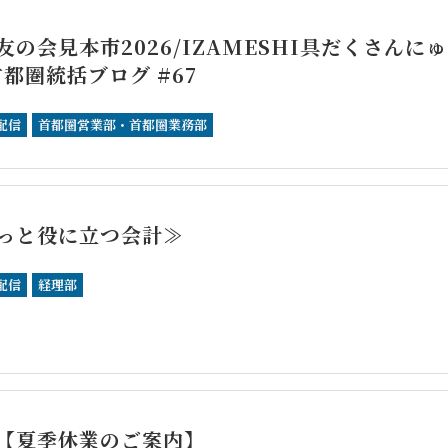
友の会見本市2026/IZAMESHI具だくさんにゅ
首都圏統括ブログ #67
配信
首都圏営業部・首都圏業務部
っと役に立つ会計≫
配信
経理部
【夏季休業のご案内】