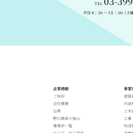
03-399
TEL
平日 8：30 〜 1８：00
（土曜
企業情報
事業
ご挨拶
建築
会社概要
内装
沿革
土木
野口興産の強み
工事
事業所一覧
物流