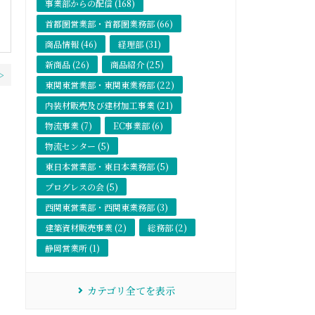
事業部からの配信 (168)
首都圏営業部・首都圏業務部 (66)
商品情報 (46)
経理部 (31)
新商品 (26)
商品紹介 (25)
>
東関東営業部・東関東業務部 (22)
内装材販売及び建材加工事業 (21)
物流事業 (7)
EC事業部 (6)
物流センター (5)
東日本営業部・東日本業務部 (5)
プログレスの会 (5)
西関東営業部・西関東業務部 (3)
建築資材販売事業 (2)
総務部 (2)
静岡営業所 (1)
カテゴリ全てを表示