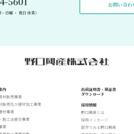
4-5601
お問い合わ
・日曜 ・ 祝日 休業）
案内
出荷証明書・保証書
ダウンロード
資材販売事業
材販売及び建材加工事業
採用情報
建材事業
野口興産とは
・施工法普及事業
採用メッセージ
事業
数字でみる野口興産