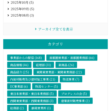
2025年10月 (5)
2025年09月 (5)
2025年08月 (3)
アーカイブ全てを表示
カテゴリ
事業部からの配信 (168)
首都圏営業部・首都圏業務部 (66)
商品情報 (46)
経理部 (31)
新商品 (26)
商品紹介 (25)
東関東営業部・東関東業務部 (22)
内装材販売及び建材加工事業 (21)
物流事業 (7)
EC事業部 (6)
物流センター (5)
東日本営業部・東日本業務部 (5)
プログレスの会 (5)
西関東営業部・西関東業務部 (3)
建築資材販売事業 (2)
総務部 (2)
静岡営業所 (1)