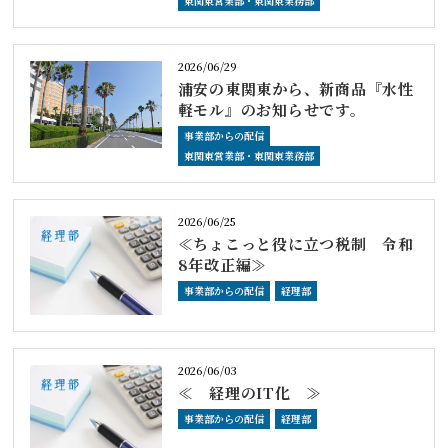
東関東営業部・東関東業務部
2026/06/29
浦安の東関東から、新商品『水性
軽モル』のお知らせです。
事業部からの配信
東関東営業部・東関東業務部
2026/06/25
≪ちょこっと役に立つ税制 令和
8年改正編≫
事業部からの配信
経理部
2026/06/03
≪ 経理のIT化 ≫
事業部からの配信
経理部