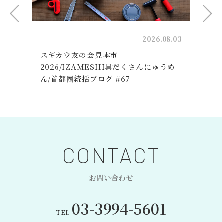
01
2026.08.03
/
スギカウ友の会見本市
統
2026/IZAMESHI具だくさんにゅうめ
ん/首都圏統括ブログ #67
CONTACT
お問い合わせ
03-3994-5601
TEL