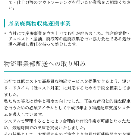
て・仕上げ等のアウトソーシングを行いたい業務をご相談くださ
い。
産業廃棄物収集運搬事業
当社にて産廃事業を立ち上げて19年が経ちました。混合廃棄物・
アスベスト・産油、廃液等の産廃収集を行い協力会社である処分
場へ運搬し責任を持って処分します。
物流事業部配送への取り組み
当社では低コストで高品質な物流サービスを提供できるよう、短い
リードタイム（低コスト対策）に対応するための手段を模索してき
ました。
私たちの答えは効率と精度の向上でした。正確な荷役と的確な配車
を行うための必須アイテムとして平成19年より物流配車支援システ
ムを導入しています。
システムで管理することにより合理的な荷役作業が可能となったた
め、最短時間での出庫を実現いたしました。
その結果として、お客様からのご注文よりお届け可能時間までを短