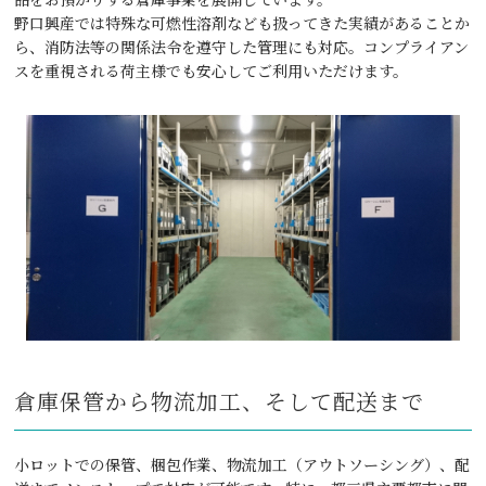
野⼝興産では特殊な可燃性溶剤なども扱ってきた実績があることか
ら、消防法等の関係法令を遵守した管理にも対応。コンプライアン
スを重視される荷主様でも安⼼してご利⽤いただけます。
倉庫保管から物流加工、そして配送まで
⼩ロットでの保管、梱包作業、物流加⼯（アウトソーシング）、配