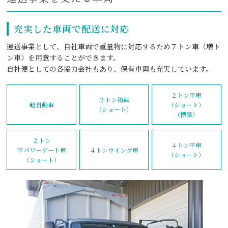
充実した車両で配送に対応
運送事業として、⾃社⾞両で重量物に対応するため７トン⾞（増ト
ン⾞）を⽤意することができます。
自社便としての各協力会社もあり、保有車両も充実しています。
２トン平車
２トン箱車
軽自動車
（ショート）
（ショート）
（標準）
２トン
４トン平車
平パワーゲート車
４トンウイング車
（ショート）
（ショート）