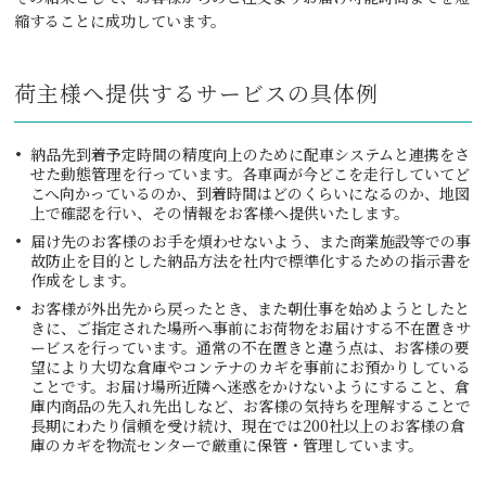
縮することに成功しています。
荷主様へ提供するサービスの具体例
納品先到着予定時間の精度向上のために配車システムと連携をさ
せた動態管理を行っています。各車両が今どこを走行していてど
こへ向かっているのか、到着時間はどのくらいになるのか、地図
上で確認を行い、その情報をお客様へ提供いたします。
届け先のお客様のお手を煩わせないよう、また商業施設等での事
故防止を目的とした納品方法を社内で標準化するための指示書を
作成をします。
お客様が外出先から戻ったとき、また朝仕事を始めようとしたと
きに、ご指定された場所へ事前にお荷物をお届けする不在置きサ
ービスを行っています。通常の不在置きと違う点は、お客様の要
望により大切な倉庫やコンテナのカギを事前にお預かりしている
ことです。お届け場所近隣へ迷惑をかけないようにすること、倉
庫内商品の先入れ先出しなど、お客様の気持ちを理解することで
長期にわたり信頼を受け続け、現在では200社以上のお客様の倉
庫のカギを物流センターで厳重に保管・管理しています。