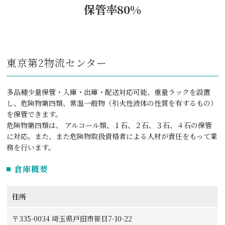
保管率80%
東京第2物流センター
多品種少量保管・⼊庫・出庫・配送対応可能、重量ラックを設置
し、危険物第四類、常温⼀般物（引⽕性液体の性質を有するもの）
を保管できます。
危険物第四類は、 アルコール類、１⽯、２⽯、３⽯、４⽯の保管
に対応。また、また危険物取扱資格者による⼈材が責任をもって業
務を⾏います。
倉庫概要
住所
〒335-0034 埼玉県戸田市笹目7-10-22