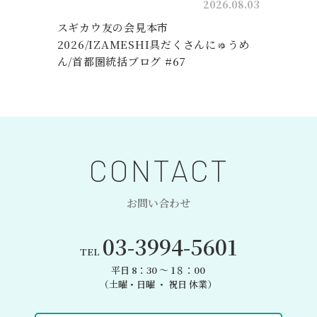
01
2026.08.03
/
スギカウ友の会見本市
統
2026/IZAMESHI具だくさんにゅうめ
ん/首都圏統括ブログ #67
CONTACT
お問い合わせ
03-3994-5601
TEL
平日 8：30 〜 1８：00
（土曜・日曜 ・ 祝日 休業）