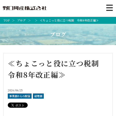
TOP
ブログ
≪ちょこっと役に立つ税制 令和8年改正編≫
ブログ
≪ちょこっと役に立つ税制
令和8年改正編≫
2026/06/25
事業部からの配信
経理部