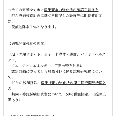
→全ての業種を対象に
産業競争力強化法の確認手続きを
経た設備投資計画に基づき取得した設備等
は即時償却又
は、
税額控除率７％となります。
【研究開発税制の強化】
→
AI
・先端ロボット、量子、半導体・通信、バイオ・ヘルス
ケア、
フュージョンエネルギー、宇宙分野を対象に
認定計画に従って行う対象分野に係る試験研究費につい
て
、
40
％の税額控除、
産業技術力強化法の認定研究開発機関と
の
共同・委託試験研究費について
、
50
％税額控除。（控除上
限あり）