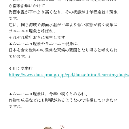
ら南米沿岸にかけて
海面水温が平年より高くなり、その状態が１年程度続く現象
です。
逆に、同じ海域で海面水温が平年より低い状態が続く現象は
ラニーニャ現象と呼ばれ、
それぞれ数年おきに発生します。
エルニーニョ現象やラニーニャ現象は、
日本を含め世界中の異常な天候の要因となり得ると考えられ
ています。』
引用：気象庁
https://www.data.jma.go.jp/cpd/data/elnino/learning/faq/
エルニーニョ現象は、今年中続くとみられ、
作物の成長などにも影響があるようなので注視していきたい
ですね。