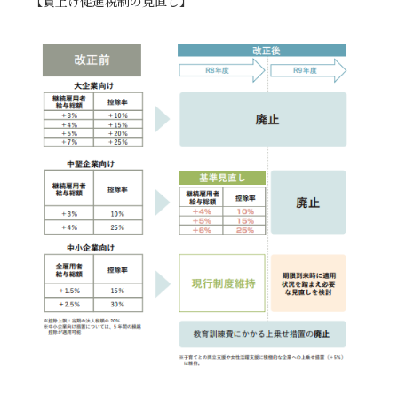
【
賃上げ促進税制の見直し】