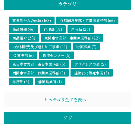
カテゴリ
事業部からの配信 (168)
首都圏営業部・首都圏業務部 (66)
商品情報 (46)
経理部 (31)
新商品 (26)
商品紹介 (25)
東関東営業部・東関東業務部 (22)
内装材販売及び建材加工事業 (21)
物流事業 (7)
EC事業部 (6)
物流センター (5)
東日本営業部・東日本業務部 (5)
プログレスの会 (5)
西関東営業部・西関東業務部 (3)
建築資材販売事業 (2)
総務部 (2)
静岡営業所 (1)
カテゴリ全てを表示
タグ