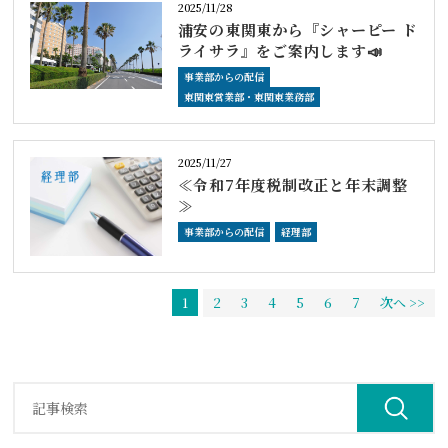
2025/11/28
浦安の東関東から『シャーピー ド
ライサラ』をご案内します📣
事業部からの配信
東関東営業部・東関東業務部
2025/11/27
≪令和7年度税制改正と年末調整
≫
事業部からの配信
経理部
1
2
3
4
5
6
7
次へ >>