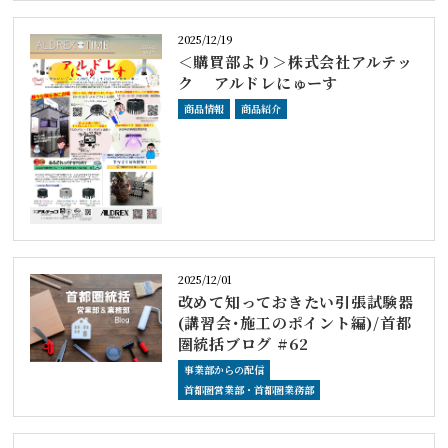
2025/12/19
＜購買部より＞株式会社アルテッ
ク アルドレにゅーす
商品情報
商品紹介
2025/12/01
改めて知っておきたい引張試験器
(講習会･施工のポイント編)/首都
圏統括ブログ #62
事業部からの配信
首都圏営業部・首都圏業務部