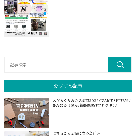
おすすめ記事
スギカウ友の会見本市2026/IZAMESHI具だく
さんにゅうめん/首都圏統括ブログ #67
≪ちょこっと役に立つ会計≫