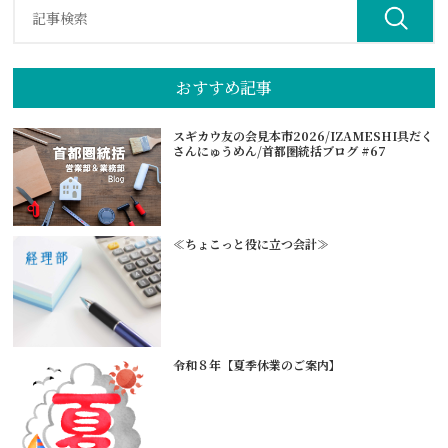
おすすめ記事
スギカウ友の会見本市2026/IZAMESHI具だく
さんにゅうめん/首都圏統括ブログ #67
≪ちょこっと役に立つ会計≫
令和８年【夏季休業のご案内】