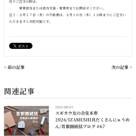
日でご注文の際は、
営業担当または担当支店・営業所まで
お問合せください。
注２：８月１７日（木）の午前便は、８月１０日（木）１８時までにご注文い
ただきますと対応可能です。
< 前の記事
次の記事 >
関連記事
2026/08/03
スギカウ友の会見本市
2026/IZAMESHI具だくさんにゅうめ
ん/首都圏統括ブログ #67