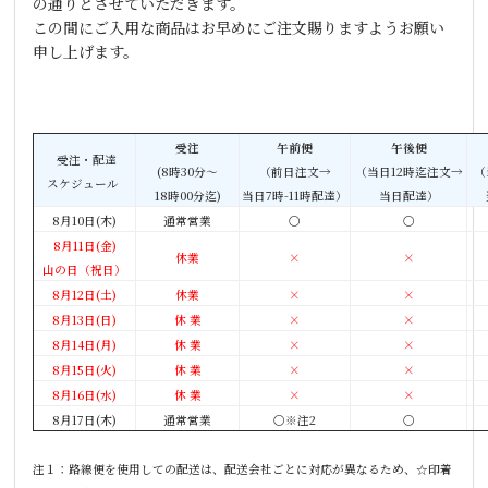
の通りとさせていただきます。
この間にご入用な商品はお早めにご注文賜りますようお願い
申し上げます。
受注
午前便
午後便
受注・配達
(8時30分～
（前日注文→
（当日12時迄注文→
（
スケジュール
18時00分迄)
当日7時-11時配達）
当日配達）
8月10日(木)
通常営業
〇
〇
8月1
1日(金)
休業
×
×
山の日（祝日）
8月12日(土)
休業
×
×
8月13日(日)
休 業
×
×
8月14日(月)
休 業
×
×
8月15日(火)
休 業
×
×
8月16日(水)
休 業
×
×
8月17日(木)
通常営業
〇※注2
〇
注１：路線便を使用しての配送は、配送会社ごとに対応が異なるため、☆印着