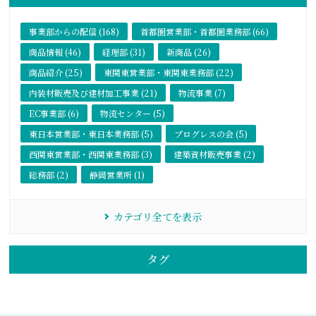
事業部からの配信 (168)
首都圏営業部・首都圏業務部 (66)
商品情報 (46)
経理部 (31)
新商品 (26)
商品紹介 (25)
東関東営業部・東関東業務部 (22)
内装材販売及び建材加工事業 (21)
物流事業 (7)
EC事業部 (6)
物流センター (5)
東日本営業部・東日本業務部 (5)
プログレスの会 (5)
西関東営業部・西関東業務部 (3)
建築資材販売事業 (2)
総務部 (2)
静岡営業所 (1)
カテゴリ全てを表示
タグ