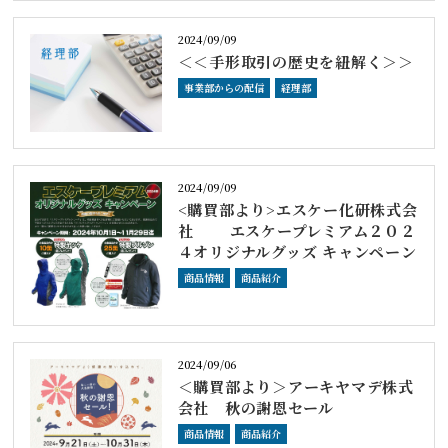
2024/09/09
＜＜手形取引の歴史を紐解く＞＞
事業部からの配信
経理部
2024/09/09
<購買部より>エスケー化研株式会
社 エスケープレミアム２０２
４オリジナルグッズ キャンペーン
商品情報
商品紹介
2024/09/06
＜購買部より＞アーキヤマデ株式
会社 秋の謝恩セール
商品情報
商品紹介