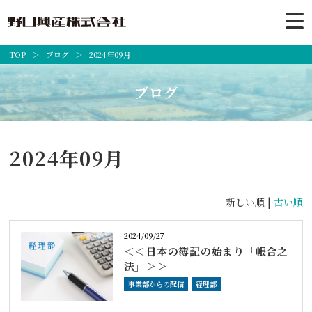
TOP
ブログ
2024年09月
ブログ
2024年09月
新しい順 |
古い順
2024/09/27
＜＜日本の簿記の始まり「帳合之
法」＞＞
事業部からの配信
経理部