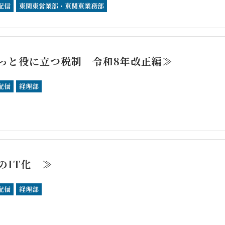
配信
東関東営業部・東関東業務部
っと役に立つ税制 令和8年改正編≫
配信
経理部
のIT化 ≫
配信
経理部