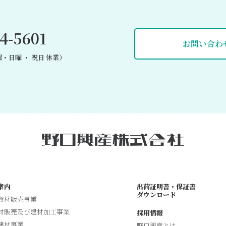
4-5601
お問い合わ
・日曜 ・ 祝日 休業）
案内
出荷証明書・保証書
ダウンロード
資材販売事業
材販売及び建材加工事業
採用情報
建材事業
野口興産とは