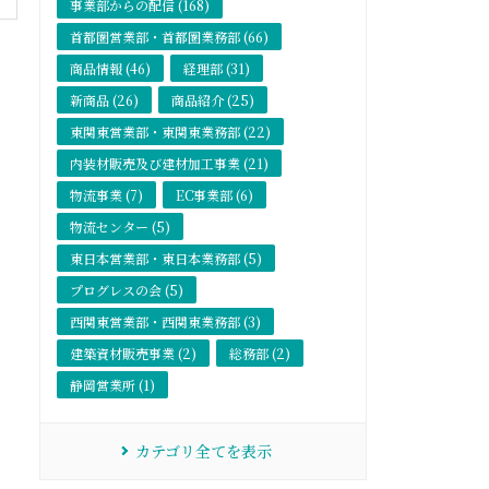
事業部からの配信 (168)
首都圏営業部・首都圏業務部 (66)
商品情報 (46)
経理部 (31)
新商品 (26)
商品紹介 (25)
東関東営業部・東関東業務部 (22)
内装材販売及び建材加工事業 (21)
物流事業 (7)
EC事業部 (6)
物流センター (5)
東日本営業部・東日本業務部 (5)
プログレスの会 (5)
西関東営業部・西関東業務部 (3)
建築資材販売事業 (2)
総務部 (2)
静岡営業所 (1)
カテゴリ全てを表示