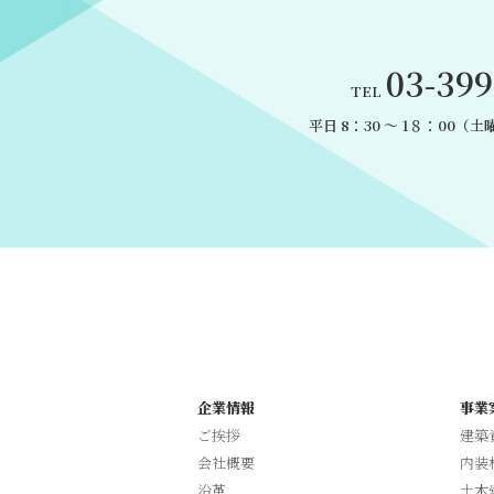
03-399
TEL
平日 8：30 〜 1８：00
（土曜
企業情報
事業
ご挨拶
建築
会社概要
内装
沿革
土木