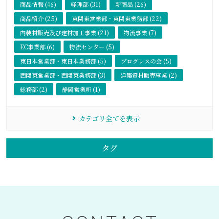
商品情報 (46)
経理部 (31)
新商品 (26)
商品紹介 (25)
東関東営業部・東関東業務部 (22)
内装材販売及び建材加工事業 (21)
物流事業 (7)
EC事業部 (6)
物流センター (5)
東日本営業部・東日本業務部 (5)
プログレスの会 (5)
西関東営業部・西関東業務部 (3)
建築資材販売事業 (2)
総務部 (2)
静岡営業所 (1)
カテゴリ全てを表示
タグ