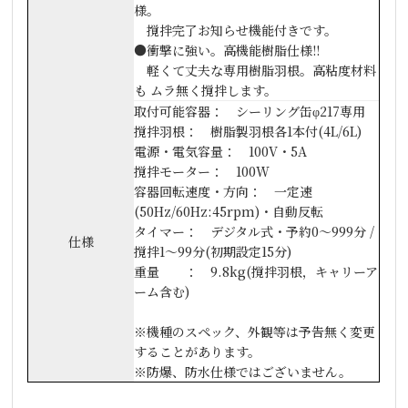
様。
撹拌完了お知らせ機能付きです。
●衝撃に強い。高機能樹脂仕様!!
軽くて丈夫な専用樹脂羽根。高粘度材料
も ムラ無く撹拌します。
取付可能容器： シーリング缶φ217専用
撹拌羽根： 樹脂製羽根各1本付(4L/6L)
電源・電気容量： 100V・5A
撹拌モーター： 100W
容器回転速度・方向： 一定速
(50Hz/60Hz:45rpm)・自動反転
タイマー： デジタル式・予約0～999分 /
仕様
撹拌1～99分(初期設定15分)
重量 ： 9.8kg(撹拌羽根，キャリーア
ーム含む)
※機種のスペック、外観等は予告無く変更
することがあります。
※防爆、防水仕様ではございません。