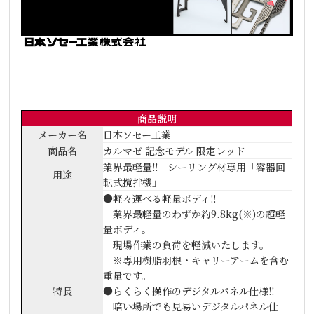
商品説明
メーカー名
日本ソセー工業
商品名
カルマゼ 記念モデル 限定レッド
業界最軽量!! シーリング材専用「容器回
用途
転式撹拌機」
●軽々運べる軽量ボディ!!
業界最軽量のわずか約9.8kg(※)の超軽
量ボディ。
現場作業の負荷を軽減いたします。
※専用樹脂羽根・キャリーアームを含む
重量です。
特長
●らくらく操作のデジタルパネル仕様!!
暗い場所でも見易いデジタルパネル仕