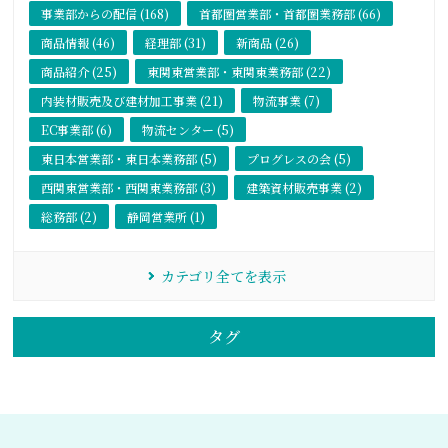
事業部からの配信 (168)
首都圏営業部・首都圏業務部 (66)
商品情報 (46)
経理部 (31)
新商品 (26)
商品紹介 (25)
東関東営業部・東関東業務部 (22)
内装材販売及び建材加工事業 (21)
物流事業 (7)
EC事業部 (6)
物流センター (5)
東日本営業部・東日本業務部 (5)
プログレスの会 (5)
西関東営業部・西関東業務部 (3)
建築資材販売事業 (2)
総務部 (2)
静岡営業所 (1)
カテゴリ全てを表示
タグ