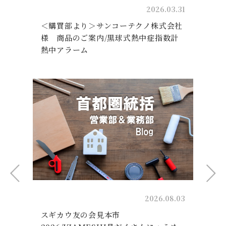
31
2026.03.31
＜購買部より＞サンコーテクノ株式会社
様 商品のご案内/黒球式熱中症指数計
熱中アラーム
01
2026.08.03
/
スギカウ友の会見本市